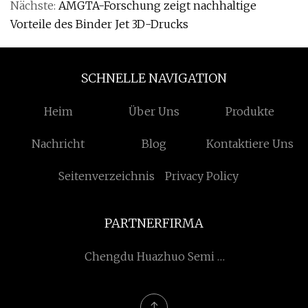
Nächste:
AMGTA-Forschung zeigt nachhaltige
Vorteile des Binder Jet 3D-Drucks
SCHNELLE NAVIGATION
Heim
Über Uns
Produkte
Nachricht
Blog
Kontaktiere Uns
Seitenverzeichnis
Privacy Policy
PARTNERFIRMA
Chengdu Huazhuo Semi -
Ausrüstung Co.,
Beschränkt