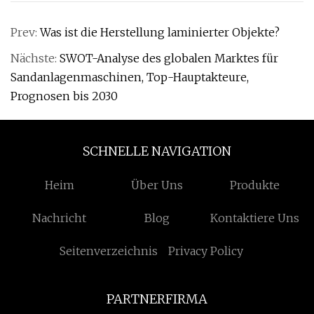
Prev:
Was ist die Herstellung laminierter Objekte?
Nächste:
SWOT-Analyse des globalen Marktes für
Sandanlagenmaschinen, Top-Hauptakteure,
Prognosen bis 2030
SCHNELLE NAVIGATION
Heim
Über Uns
Produkte
Nachricht
Blog
Kontaktiere Uns
Seitenverzeichnis
Privacy Policy
PARTNERFIRMA