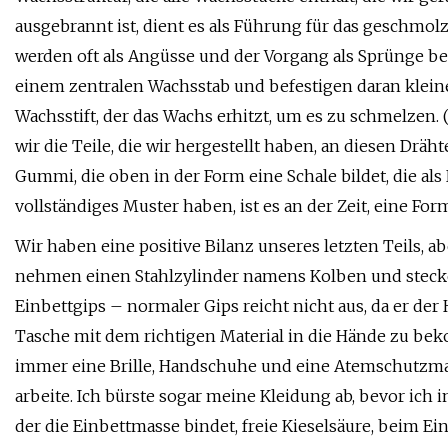
ausgebrannt ist, dient es als Führung für das geschmol
werden oft als Angüsse und der Vorgang als Sprünge 
einem zentralen Wachsstab und befestigen daran klei
Wachsstift, der das Wachs erhitzt, um es zu schmelzen
wir die Teile, die wir hergestellt haben, an diesen Dräh
Gummi, die oben in der Form eine Schale bildet, die al
vollständiges Muster haben, ist es an der Zeit, eine For
Wir haben eine positive Bilanz unseres letzten Teils, a
nehmen einen Stahlzylinder namens Kolben und stecken
Einbettgips – normaler Gips reicht nicht aus, da er der 
Tasche mit dem richtigen Material in die Hände zu bek
immer eine Brille, Handschuhe und eine Atemschutzma
arbeite. Ich bürste sogar meine Kleidung ab, bevor ich in
der die Einbettmasse bindet, freie Kieselsäure, beim E