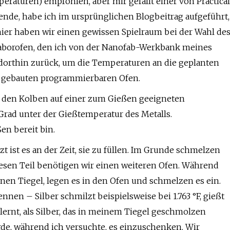
raturen) empfohlen, aber mir gefällt einer von Practical
ende, habe ich im ursprünglichen Blogbeitrag aufgeführt,
hier haben wir einen gewissen Spielraum bei der Wahl de
Laborofen, den ich von der Nanofab-Werkbank meines
n dorthin zurück, um die Temperaturen an die geplanten
ll gebauten programmierbaren Ofen.
n, den Kolben auf einer zum Gießen geeigneten
Grad unter der Gießtemperatur des Metalls.
en bereit bin.
t ist es an der Zeit, sie zu füllen. Im Grunde schmelzen
iesen Teil benötigen wir einen weiteren Ofen. Während
inen Tiegel, legen es in den Ofen und schmelzen es ein.
ennen – Silber schmilzt beispielsweise bei 1.763 °F, gießt
gelernt, als Silber, das in meinem Tiegel geschmolzen
rde, während ich versuchte, es einzuschenken. Wir