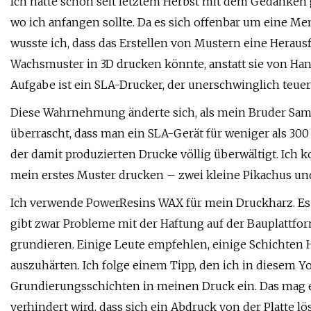
Ich hatte schon seit letztem Herbst mit dem Gedanken g
wo ich anfangen sollte. Da es sich offenbar um eine Me
wusste ich, dass das Erstellen von Mustern eine Heraus
Wachsmuster in 3D drucken könnte, anstatt sie von Han
Aufgabe ist ein SLA-Drucker, der unerschwinglich teuer 
Diese Wahrnehmung änderte sich, als mein Bruder Sam 
überrascht, dass man ein SLA-Gerät für weniger als 30
der damit produzierten Drucke völlig überwältigt. Ich
mein erstes Muster drucken – zwei kleine Pikachus un
Ich verwende PowerResins WAX für mein Druckharz. Es is
gibt zwar Probleme mit der Haftung auf der Bauplattfor
grundieren. Einige Leute empfehlen, einige Schichten
auszuhärten. Ich folge einem Tipp, den ich in diesem 
Grundierungsschichten in meinen Druck ein. Das mag 
verhindert wird, dass sich ein Abdruck von der Platte löst