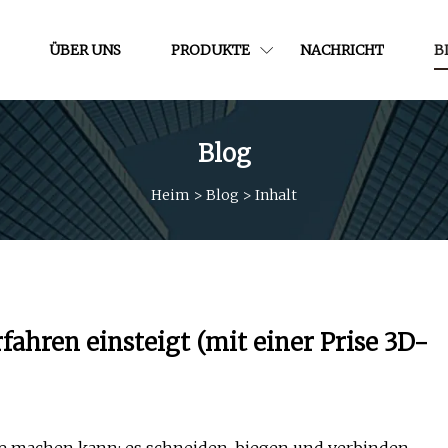
ÜBER UNS
PRODUKTE
NACHRICHT
B
Blog
Heim
>
Blog
>
Inhalt
hren einsteigt (mit einer Prise 3D-