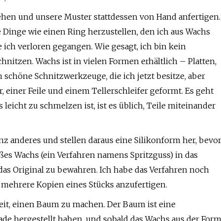
ehen und unsere Muster stattdessen von Hand anfertigen.
he Dinge wie einen Ring herzustellen, den ich aus Wachs
 ich verloren gegangen. Wie gesagt, ich bin kein
hnitzen. Wachs ist in vielen Formen erhältlich – Platten,
h schöne Schnitzwerkzeuge, die ich jetzt besitze, aber
einer Feile und einem Tellerschleifer geformt. Es geht
leicht zu schmelzen ist, ist es üblich, Teile miteinander
 anderes und stellen daraus eine Silikonform her, bevo
ßes Wachs (ein Verfahren namens Spritzguss) in das
 das Original zu bewahren. Ich habe das Verfahren noch
t, mehrere Kopien eines Stücks anzufertigen.
Zeit, einen Baum zu machen. Der Baum ist eine
erade hergestellt haben, und sobald das Wachs aus der For