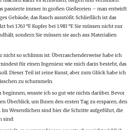
ge machen kann: es schneiden, biegen und verbinden.
das passierte immer in großen Gießereien – man entwirft
es Gebäude, das Rauch ausstößt. Schließlich ist das
 bei 1.763 °F. Kupfer bei 1.983 °F. Sie müssen nicht nur
dhält, sondern Sie müssen sie auch aus Materialien
gar nicht so schlimm ist. Überraschenderweise habe ich
zumindest für einen Ingenieur wie mich darin besteht, das
oll. Dieser Teil ist reine Kunst, aber zum Glück habe ich
bisschen zu schummeln.
u beginnen, wusste ich so gut wie nichts darüber. Bevor
rzen Überblick, um Ihnen den ersten Tag zu ersparen, den
 Im Wesentlichen sind hier die Schritte aufgeführt, die
 sind: