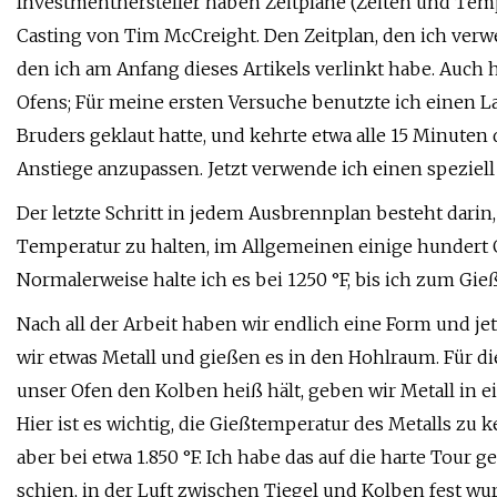
Investmenthersteller haben Zeitpläne (Zeiten und Tempe
Casting von Tim McCreight. Den Zeitplan, den ich verw
den ich am Anfang dieses Artikels verlinkt habe. Auch 
Ofens; Für meine ersten Versuche benutzte ich einen 
Bruders geklaut hatte, und kehrte etwa alle 15 Minute
Anstiege anzupassen. Jetzt verwende ich einen spezie
Der letzte Schritt in jedem Ausbrennplan besteht dari
Temperatur zu halten, im Allgemeinen einige hundert 
Normalerweise halte ich es bei 1250 °F, bis ich zum Gieß
Nach all der Arbeit haben wir endlich eine Form und jetz
wir etwas Metall und gießen es in den Hohlraum. Für d
unser Ofen den Kolben heiß hält, geben wir Metall in e
Hier ist es wichtig, die Gießtemperatur des Metalls zu k
aber bei etwa 1.850 °F. Ich habe das auf die harte Tour 
schien, in der Luft zwischen Tiegel und Kolben fest wu