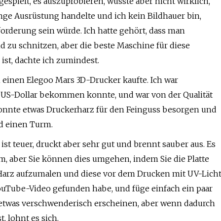
espielt, es auszuprobieren, wusste aber nicht wirklich,
nge Ausrüstung handelte und ich kein Bildhauer bin,
forderung sein würde. Ich hatte gehört, dass man
d zu schnitzen, aber die beste Maschine für diese
ist, dachte ich zumindest.
einen Elegoo Mars 3D-Drucker kaufte. Ich war
0 US-Dollar bekommen konnte, und war von der Qualität
 konnte etwas Druckerharz für den Feinguss besorgen und
d einen Turm.
t teuer, druckt aber sehr gut und brennt sauber aus. Es
m, aber Sie können dies umgehen, indem Sie die Platte
 Harz aufzumalen und diese vor dem Drucken mit UV-Lich
YouTube-Video gefunden habe, und füge einfach ein paar
etwas verschwenderisch erscheinen, aber wenn dadurch
, lohnt es sich.