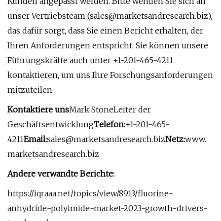
Kunden angepasst werden. Bitte wenden Sie sich an
unser Vertriebsteam (
sales@marketsandresearch.biz
),
das dafür sorgt, dass Sie einen Bericht erhalten, der
Ihren Anforderungen entspricht. Sie können unsere
Führungskräfte auch unter +1-201-465-4211
kontaktieren, um uns Ihre Forschungsanforderungen
mitzuteilen.
Kontaktiere uns
Mark StoneLeiter der
Geschäftsentwicklung
Telefon:
+1-201-465-
4211
Email:
sales@marketsandresearch.biz
Netz:
www.
marketsandresearch.biz
Andere verwandte Berichte:
https://iqraaa.net/topics/view/8913/fluorine-
anhydride-polyimide-market-2023-growth-drivers-