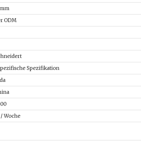
5 mm
er ODM
hneidert
ezifische Spezifikation
da
hina
000
 / Woche