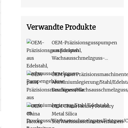
Verwandte Produkte
OEM-Präzisionsgusspumpen
aus Edelstahl,
Wachsausschmelzguss-
Pumpengehäuse
OEM passt Präzisionsmaschinente
Aluminiumlegierung/Stahl/Edelsta
Druckguss/Wachsausschmelzguss
Bearbeitung von Ersatzteilen
OEM China Factory Foundry
Metal Silica
Sol/Wachsausschmelzverfahren