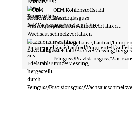
OEM Kohlenstoffstahl
Wasserglasguss
Wachsausschmelzverfahren
Präzisionsinvestition
Edelstahlguss
Pumpengehäuse/Laufrad/Pumpent
Edelstahl/Bronze/Messing, hergest
Feinguss/Präzisionsguss/Wachsa