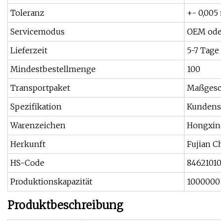
Toleranz
+- 0,00
Servicemodus
OEM od
Lieferzeit
5-7 Tage
Mindestbestellmenge
100
Transportpaket
Maßgesc
Spezifikation
Kundensp
Warenzeichen
Hongxin
Herkunft
Fujian C
HS-Code
8462101
Produktionskapazität
1000000
Produktbeschreibung