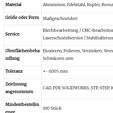
Material
Aluminium, Edelstahl, Kupfer, Bronz
Größe oder Form
Maßgeschneidert
Blechbearbeitung / CNC-Bearbeitun
Service
Laserschneidservice / Stahlhalterung
Oberflächenbeha
Eloxieren, Polieren, Verzinken, Ver
ndlung
Schwärzen usw.
Toleranz
+- 0,005 mm
Zeichnung
CAD, PDF, SOLIDWORKS, STP, STEP, I
angenommen
Mindestbestellm
100 Stück
enge