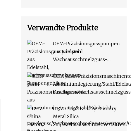
Verwandte Produkte
OEM-Präzisionsgusspumpen
aus Edelstahl,
Wachsausschmelzguss-
Pumpengehäuse
OEM passt Präzisionsmaschinente
Aluminiumlegierung/Stahl/Edelsta
Druckguss/Wachsausschmelzguss
Bearbeitung von Ersatzteilen
OEM China Factory Foundry
Metal Silica
Sol/Wachsausschmelzverfahren