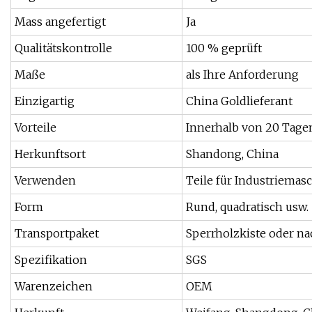
Mass angefertigt
Ja
Qualitätskontrolle
100 % geprüft
Maße
als Ihre Anforderung
Einzigartig
China Goldlieferant
Vorteile
Innerhalb von 20 Tagen
Herkunftsort
Shandong, China
Verwenden
Teile für Industriemas
Form
Rund, quadratisch usw.
Transportpaket
Sperrholzkiste oder na
Spezifikation
SGS
Warenzeichen
OEM