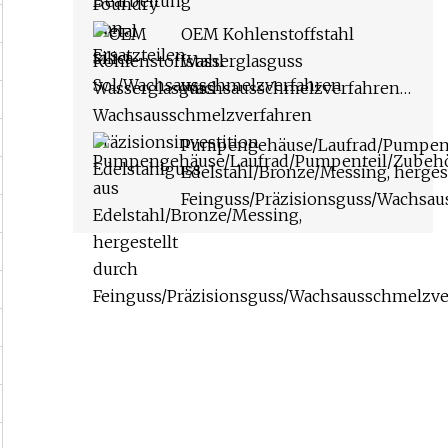
OEM Kohlenstoffstahl
Wasserglasguss
Wachsausschmelzverfahren
Präzisionsinvestition
Edelstahlguss
Pumpengehäuse/Laufrad/Pumpent
Edelstahl/Bronze/Messing, hergest
Feinguss/Präzisionsguss/Wachsa