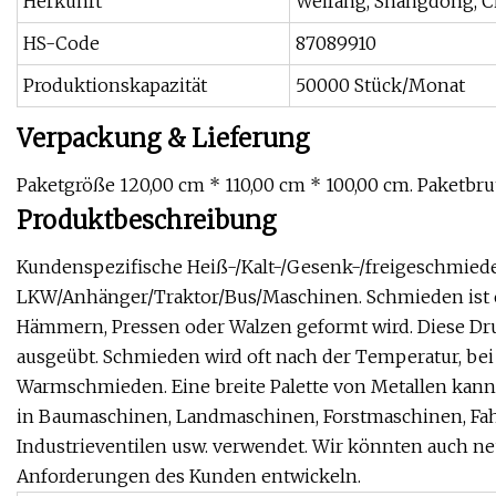
Herkunft
Weifang, Shangdong, C
HS-Code
87089910
Produktionskapazität
50000 Stück/Monat
Verpackung & Lieferung
Paketgröße 120,00 cm * 110,00 cm * 100,00 cm. Paketbru
Produktbeschreibung
Kundenspezifische Heiß-/Kalt-/Gesenk-/freigeschmiedet
LKW/Anhänger/Traktor/Bus/Maschinen. Schmieden ist ei
Hämmern, Pressen oder Walzen geformt wird. Diese Dr
ausgeübt. Schmieden wird oft nach der Temperatur, bei d
Warmschmieden. Eine breite Palette von Metallen kan
in Baumaschinen, Landmaschinen, Forstmaschinen, Fa
Industrieventilen usw. verwendet. Wir könnten auch n
Anforderungen des Kunden entwickeln.