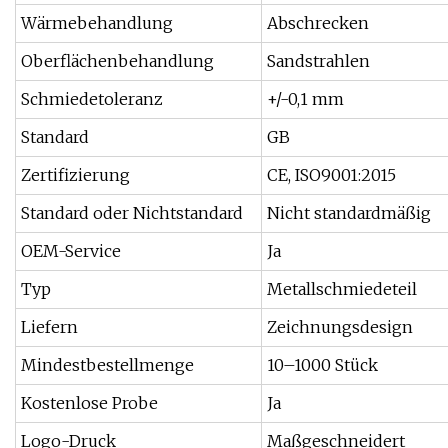
Wärmebehandlung
Abschrecken
Oberflächenbehandlung
Sandstrahlen
Schmiedetoleranz
+/-0,1 mm
Standard
GB
Zertifizierung
CE, ISO9001:2015
Standard oder Nichtstandard
Nicht standardmäßig
OEM-Service
Ja
Typ
Metallschmiedeteil
Liefern
Zeichnungsdesign
Mindestbestellmenge
10–1000 Stück
Kostenlose Probe
Ja
Logo-Druck
Maßgeschneidert