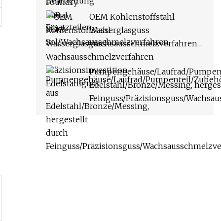
OEM Kohlenstoffstahl
Wasserglasguss
Wachsausschmelzverfahren
Präzisionsinvestition
Edelstahlguss
Pumpengehäuse/Laufrad/Pumpent
Edelstahl/Bronze/Messing, hergest
Feinguss/Präzisionsguss/Wachsa