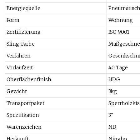
Energiequelle
Pneumatisc
Form
Wohnung
Zertifizierung
ISO 9001
Sling-Farbe
Maßgeschne
Verfahren
Gesenkschm
Vorlaufzeit
40 Tage
Oberflächenfinish
HDG
Gewicht
3kg
Transportpaket
Sperrholzkis
Spezifikation
3"
Warenzeichen
ND
Herkunft
Ningbo