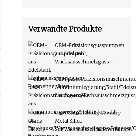
Verwandte Produkte
OEM-Präzisionsgusspumpen
aus Edelstahl,
Wachsausschmelzguss-
Pumpengehäuse
OEM passt Präzisionsmaschinente
Aluminiumlegierung/Stahl/Edelsta
Druckguss/Wachsausschmelzguss
Bearbeitung von Ersatzteilen
OEM China Factory Foundry
Metal Silica
Sol/Wachsausschmelzverfahren