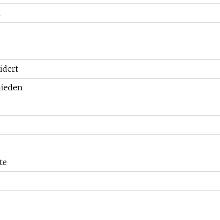
h
idert
ieden
te