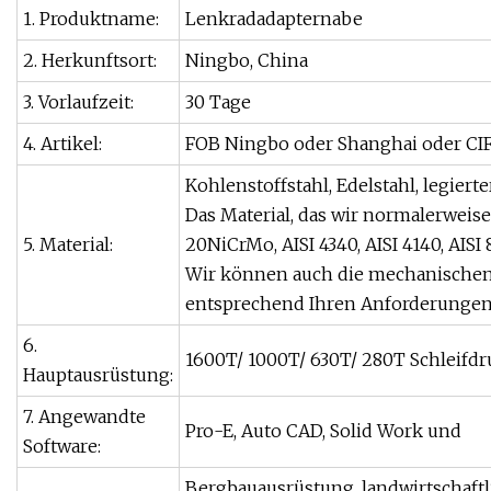
1. Produktname:
Lenkradadapternabe
2. Herkunftsort:
Ningbo, China
3. Vorlaufzeit:
30 Tage
4. Artikel:
FOB Ningbo oder Shanghai oder CI
Kohlenstoffstahl, Edelstahl, legierte
Das Material, das wir normalerweise
5. Material:
20NiCrMo, AISI 4340, AISI 4140, AISI 8
Wir können auch die mechanische
entsprechend Ihren Anforderungen
6.
1600T/ 1000T/ 630T/ 280T Schleif
Hauptausrüstung:
7. Angewandte
Pro-E, Auto CAD, Solid Work und
Software:
Bergbauausrüstung, landwirtschaft