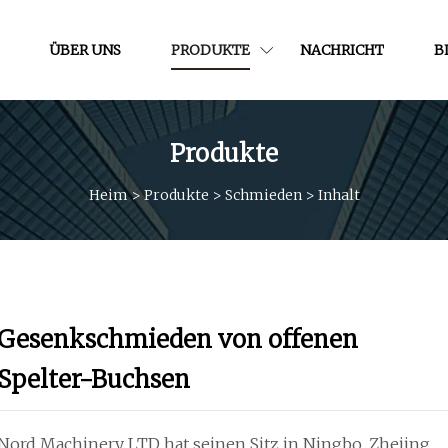
ÜBER UNS
PRODUKTE
NACHRICHT
B
Produkte
Heim
>
Produkte
>
Schmieden
>
Inhalt
Gesenkschmieden von offenen
Spelter-Buchsen
Nord Machinery.,LTD hat seinen Sitz in Ningbo, Zhejing,