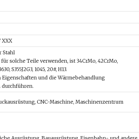
F XXX
r Stahl
 für solche Teile verwenden, ist 34CrMo, 42CrMo,
630, S355J2G3, 1045, 20#, H13.
n Eigenschaften und die Wärmebehandlung
 durchführen.
druckausrüstung, CNC-Maschine, Maschinenzentrum
liche Ausrüstung, Bauausrüstung, Eisenbahn- und andere