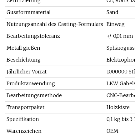
Zertifizierung
CE, RoHS, ISO
Gussformmaterial
Sand
Nutzungsanzahl des Casting-Formulars
Einweg
Bearbeitungstoleranz
+/-0,01 mm
Metall gießen
Sphäroguss/Ko
Beschichtung
Elektrophoret
Jährlicher Vorrat
1000000 Stüc
Produktanwendung
LKW, Gabelsta
Bearbeitungsmethode
CNC-Bearbeit
Transportpaket
Holzkiste
Spezifikation
0,1 kg bis 3 
Warenzeichen
OEM