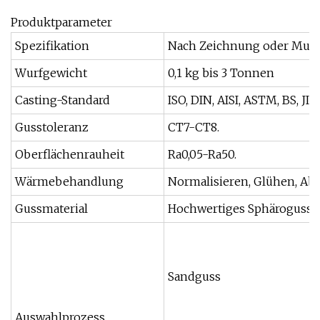
Produktparameter
Spezifikation
Nach Zeichnung oder Must
Wurfgewicht
0,1 kg bis 3 Tonnen
Casting-Standard
ISO, DIN, AISI, ASTM, BS, JIS
Gusstoleranz
CT7-CT8.
Oberflächenrauheit
Ra0,05-Ra50.
Wärmebehandlung
Normalisieren, Glühen, Ab
Gussmaterial
Hochwertiges Sphäroguss (Q
Sandguss
Auswahlprozess