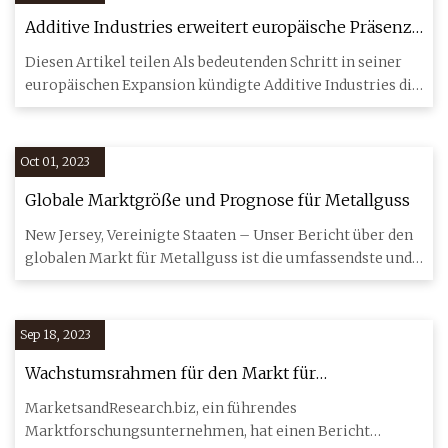
Additive Industries erweitert europäische Präsenz
mit MetalFAB G2-Installation in Italien
Diesen Artikel teilen Als bedeutenden Schritt in seiner
europäischen Expansion kündigte Additive Industries die
Install
Oct 01, 2023
Globale Marktgröße und Prognose für Metallguss
New Jersey, Vereinigte Staaten – Unser Bericht über den
globalen Markt für Metallguss ist die umfassendste und
aktuells
Sep 18, 2023
Wachstumsrahmen für den Markt für
Aluminiumlegierungsguss: Alcoa, Dynacast
MarketsandResearch.biz, ein führendes
International, Gibbs Die Casting, Endurance
Marktforschungsunternehmen, hat einen Bericht