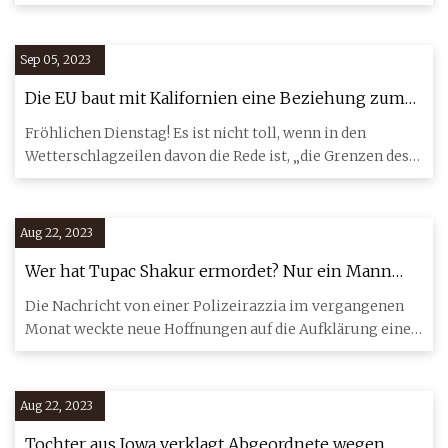
Technologies
veröffentlicht, der auf einer umfass
Sep 05, 2023
Die EU baut mit Kalifornien eine Beziehung zum
Datenschutz auf
Fröhlichen Dienstag! Es ist nicht toll, wenn in den
Wetterschlagzeilen davon die Rede ist, „die Grenzen des
menschlich
Aug 22, 2023
Wer hat Tupac Shakur ermordet? Nur ein Mann
weiß es genau
Die Nachricht von einer Polizeirazzia im vergangenen
Monat weckte neue Hoffnungen auf die Aufklärung eines
der berüchti
Aug 22, 2023
Tochter aus Iowa verklagt Abgeordnete wegen