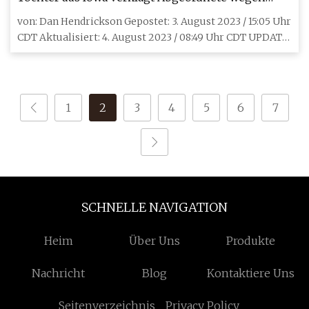
angeblicher Fälschung ihrer Unterschrift und
von: Dan Hendrickson Gepostet: 3. August 2023 / 15:05 Uhr
Einbehaltung von Versicherungsgeldern
CDT Aktualisiert: 4. August 2023 / 08:49 Uhr CDT UPDATE:
Sena
1
2
3
4
5
6
7
SCHNELLE NAVIGATION
Heim
Über Uns
Produkte
Nachricht
Blog
Kontaktiere Uns
Seitenverzeichnis
Privacy Policy