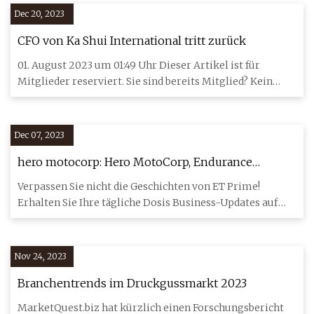
Dec 20, 2023
CFO von Ka Shui International tritt zurück
01. August 2023 um 01:49 Uhr Dieser Artikel ist für
Mitglieder reserviert. Sie sind bereits Mitglied? Kein
Mitglied ?
Dec 07, 2023
hero motocorp: Hero MotoCorp, Endurance
Technology, ein Spiel mit dem Automobilraum
Verpassen Sie nicht die Geschichten von ET Prime!
Erhalten Sie Ihre tägliche Dosis Business-Updates auf
WhatsApp. kli
Nov 24, 2023
Branchentrends im Druckgussmarkt 2023
MarketQuest.biz hat kürzlich einen Forschungsbericht