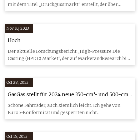
mit dem Titel „Druckgussmarkt“ erstellt, der über
potenzielle Entw
Nov 10, 2023
Hoch
Der aktuelle Forschungsbericht „High-Pressure Die
Casting (HPDC) Market“, der auf MarketandResearch.biz
verfügbar ist, b
Oct 28, 2023
GasGas stellt für 2024 neue 350-cm³- und 500-cm³-
Dual-Sport-Modelle vor
Schöne Fahrräder, auch ziemlich leicht. Ich gehe von
Euro5-Konformität und gesperrten nicht
programmierbaren Steuerger
Oct 15, 2023