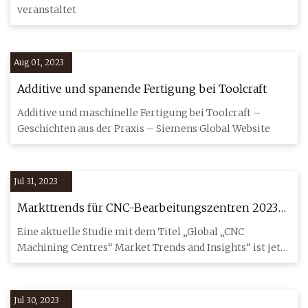
veranstaltet
Aug 01, 2023
Additive und spanende Fertigung bei Toolcraft
Additive und maschinelle Fertigung bei Toolcraft –
Geschichten aus der Praxis – Siemens Global Website
Jul 31, 2023
Markttrends für CNC-Bearbeitungszentren 2023
mit Analyse der Hauptakteure Yamazaki Mazak,
Eine aktuelle Studie mit dem Titel „Global „CNC
Okuma, Hurco
Machining Centres“ Market Trends and Insights“ ist jetzt
auf Orbisresea
Jul 30, 2023