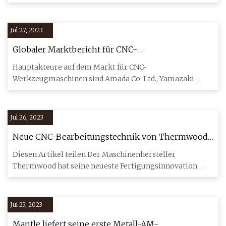
Jul 27, 2023
Globaler Marktbericht für CNC-
Werkzeugmaschinen 2023
Hauptakteure auf dem Markt für CNC-
Werkzeugmaschinen sind Amada Co. Ltd., Yamazaki
Mazak, DMG MORI CO., LTD., TRUMPF Gro
Jul 26, 2023
Neue CNC-Bearbeitungstechnik von Thermwood
spiegelt mehrschichtige 3D-Druckprozesse wider
Diesen Artikel teilen Der Maschinenhersteller
Thermwood hat seine neueste Fertigungsinnovation
angekündigt, eine Techni
Jul 25, 2023
Mantle liefert seine erste Metall-AM-